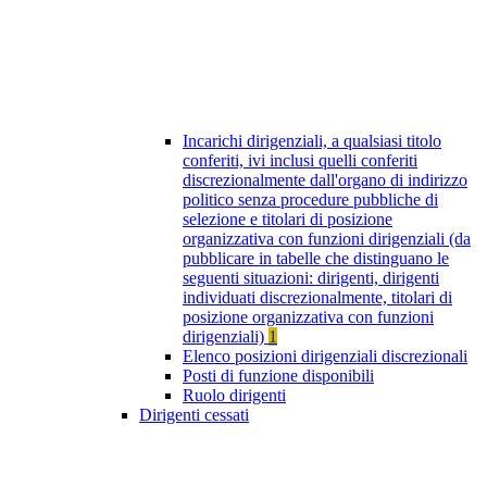
Incarichi dirigenziali, a qualsiasi titolo
conferiti, ivi inclusi quelli conferiti
discrezionalmente dall'organo di indirizzo
politico senza procedure pubbliche di
selezione e titolari di posizione
organizzativa con funzioni dirigenziali (da
pubblicare in tabelle che distinguano le
seguenti situazioni: dirigenti, dirigenti
individuati discrezionalmente, titolari di
posizione organizzativa con funzioni
dirigenziali)
1
Elenco posizioni dirigenziali discrezionali
Posti di funzione disponibili
Ruolo dirigenti
Dirigenti cessati