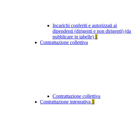
Incarichi conferiti e autorizzati ai
dipendenti (dirigenti e non dirigenti) (da
pubblicare in tabelle)
1
Contrattazione collettiva
Contrattazione collettiva
Contrattazione integrativa
3