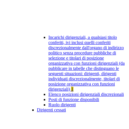
Incarichi dirigenziali, a qualsiasi titolo
conferiti, ivi inclusi quelli conferiti
discrezionalmente dall'organo di indirizzo
politico senza procedure pubbliche di
selezione e titolari di posizione
organizzativa con funzioni dirigenziali (da
pubblicare in tabelle che distinguano le
seguenti situazioni: dirigenti, dirigenti
individuati discrezionalmente, titolari di
posizione organizzativa con funzioni
dirigenziali)
1
Elenco posizioni dirigenziali discrezionali
Posti di funzione disponibili
Ruolo dirigenti
Dirigenti cessati