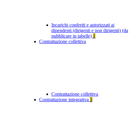
Incarichi conferiti e autorizzati ai
dipendenti (dirigenti e non dirigenti) (da
pubblicare in tabelle)
1
Contrattazione collettiva
Contrattazione collettiva
Contrattazione integrativa
3