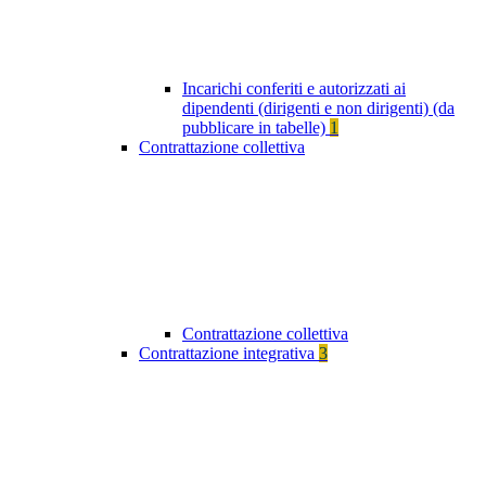
Incarichi conferiti e autorizzati ai
dipendenti (dirigenti e non dirigenti) (da
pubblicare in tabelle)
1
Contrattazione collettiva
Contrattazione collettiva
Contrattazione integrativa
3