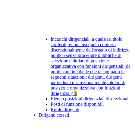
Incarichi dirigenziali, a qualsiasi titolo
conferiti, ivi inclusi quelli conferiti
discrezionalmente dall'organo di indirizzo
politico senza procedure pubbliche di
selezione e titolari di posizione
organizzativa con funzioni dirigenziali (da
pubblicare in tabelle che distinguano le
seguenti situazioni: dirigenti, dirigenti
individuati discrezionalmente, titolari di
posizione organizzativa con funzioni
dirigenziali)
1
Elenco posizioni dirigenziali discrezionali
Posti di funzione disponibili
Ruolo dirigenti
Dirigenti cessati