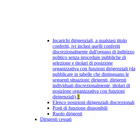
Incarichi dirigenziali, a qualsiasi titolo
conferiti, ivi inclusi quelli conferiti
discrezionalmente dall'organo di indirizzo
politico senza procedure pubbliche di
selezione e titolari di posizione
organizzativa con funzioni dirigenziali (da
pubblicare in tabelle che distinguano le
seguenti situazioni: dirigenti, dirigenti
individuati discrezionalmente, titolari di
posizione organizzativa con funzioni
dirigenziali)
1
Elenco posizioni dirigenziali discrezionali
Posti di funzione disponibili
Ruolo dirigenti
Dirigenti cessati