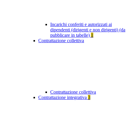
Incarichi conferiti e autorizzati ai
dipendenti (dirigenti e non dirigenti) (da
pubblicare in tabelle)
1
Contrattazione collettiva
Contrattazione collettiva
Contrattazione integrativa
3