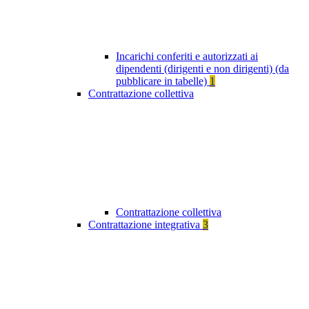
Incarichi conferiti e autorizzati ai
dipendenti (dirigenti e non dirigenti) (da
pubblicare in tabelle)
1
Contrattazione collettiva
Contrattazione collettiva
Contrattazione integrativa
3