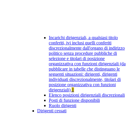
Incarichi dirigenziali, a qualsiasi titolo
conferiti, ivi inclusi quelli conferiti
discrezionalmente dall'organo di indirizzo
politico senza procedure pubbliche di
selezione e titolari di posizione
organizzativa con funzioni dirigenziali (da
pubblicare in tabelle che distinguano le
seguenti situazioni: dirigenti, dirigenti
individuati discrezionalmente, titolari di
posizione organizzativa con funzioni
dirigenziali)
1
Elenco posizioni dirigenziali discrezionali
Posti di funzione disponibili
Ruolo dirigenti
Dirigenti cessati