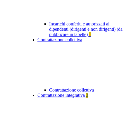
Incarichi conferiti e autorizzati ai
dipendenti (dirigenti e non dirigenti) (da
pubblicare in tabelle)
1
Contrattazione collettiva
Contrattazione collettiva
Contrattazione integrativa
3