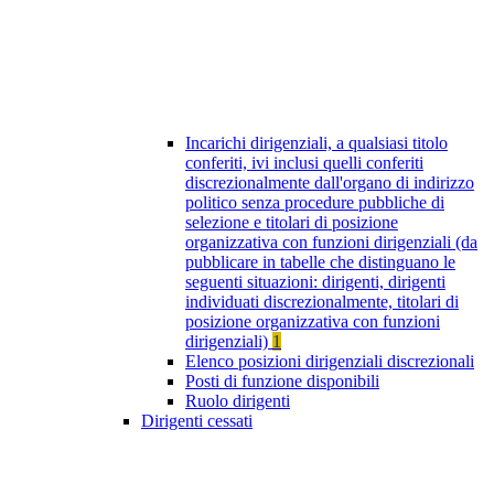
Incarichi dirigenziali, a qualsiasi titolo
conferiti, ivi inclusi quelli conferiti
discrezionalmente dall'organo di indirizzo
politico senza procedure pubbliche di
selezione e titolari di posizione
organizzativa con funzioni dirigenziali (da
pubblicare in tabelle che distinguano le
seguenti situazioni: dirigenti, dirigenti
individuati discrezionalmente, titolari di
posizione organizzativa con funzioni
dirigenziali)
1
Elenco posizioni dirigenziali discrezionali
Posti di funzione disponibili
Ruolo dirigenti
Dirigenti cessati