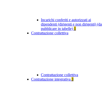
Incarichi conferiti e autorizzati ai
dipendenti (dirigenti e non dirigenti) (da
pubblicare in tabelle)
1
Contrattazione collettiva
Contrattazione collettiva
Contrattazione integrativa
3