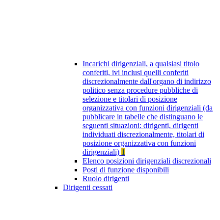
Incarichi dirigenziali, a qualsiasi titolo
conferiti, ivi inclusi quelli conferiti
discrezionalmente dall'organo di indirizzo
politico senza procedure pubbliche di
selezione e titolari di posizione
organizzativa con funzioni dirigenziali (da
pubblicare in tabelle che distinguano le
seguenti situazioni: dirigenti, dirigenti
individuati discrezionalmente, titolari di
posizione organizzativa con funzioni
dirigenziali)
1
Elenco posizioni dirigenziali discrezionali
Posti di funzione disponibili
Ruolo dirigenti
Dirigenti cessati