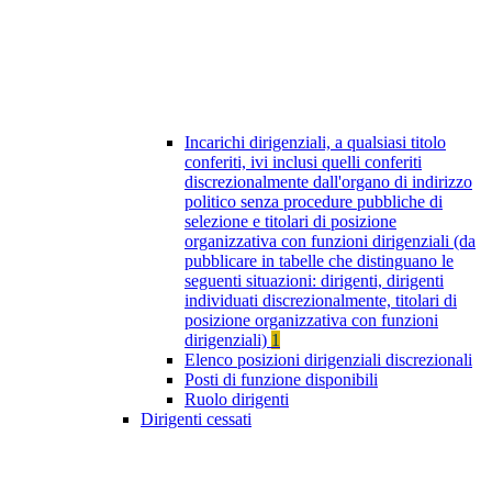
Incarichi dirigenziali, a qualsiasi titolo
conferiti, ivi inclusi quelli conferiti
discrezionalmente dall'organo di indirizzo
politico senza procedure pubbliche di
selezione e titolari di posizione
organizzativa con funzioni dirigenziali (da
pubblicare in tabelle che distinguano le
seguenti situazioni: dirigenti, dirigenti
individuati discrezionalmente, titolari di
posizione organizzativa con funzioni
dirigenziali)
1
Elenco posizioni dirigenziali discrezionali
Posti di funzione disponibili
Ruolo dirigenti
Dirigenti cessati