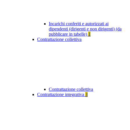
Incarichi conferiti e autorizzati ai
dipendenti (dirigenti e non dirigenti) (da
pubblicare in tabelle)
1
Contrattazione collettiva
Contrattazione collettiva
Contrattazione integrativa
3