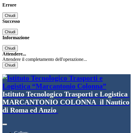
Errore
Chiudi
Successo
Chiudi
Informazione
Chiudi
Attendere...
Attendere il completamento dell'operazione...
Chiudi
Istituto Tecnologico Trasporti e Logistica
MARCANTONIO COLONNA
il Nautico
di Roma ed Anzio
Gallery