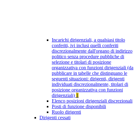
Incarichi dirigenziali, a qualsiasi titolo
conferiti, ivi inclusi quelli conferiti
discrezionalmente dall'organo di indirizzo
politico senza procedure pubbliche di
selezione e titolari di posizione
organizzativa con funzioni dirigenziali (da
pubblicare in tabelle che distinguano le
seguenti situazioni: dirigenti, dirigenti
individuati discrezionalmente, titolari di
posizione organizzativa con funzioni
dirigenziali)
1
Elenco posizioni dirigenziali discrezionali
Posti di funzione disponibili
Ruolo dirigenti
Dirigenti cessati