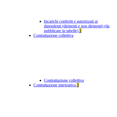
Incarichi conferiti e autorizzati ai
dipendenti (dirigenti e non dirigenti) (da
pubblicare in tabelle)
1
Contrattazione collettiva
Contrattazione collettiva
Contrattazione integrativa
3