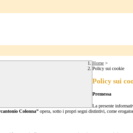
Home
>
Policy sui cookie
Policy sui co
Premessa
La presente informativ
arcantonio Colonna”
opera, sotto i propri segni distintivi, come erogator