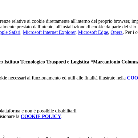
erenze relative ai cookie direttamente all'interno del proprio browser, im
tualmente prestato dall’utente, all'installazione di cookie da parte del si
ple Safari
,
Microsoft Internet Explorer
,
Microsoft Edge
,
Opera
. Per i 
ico
Istituto Tecnologico Trasporti e Logistica “Marcantonio Colonn
kie necessari al funzionamento ed utili alle finalità illustrate nella
COO
attaforma e non è possibile disabilitarli.
isionare la
COOKIE POLICY
.