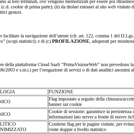
nviano ai loro terminali, ove vengono memorizzati per essere poi ritrasmessi
(c.d. cookie di prima parte); (ii) da titolari estranei al sito web visitato 
tivi gestori.
r facilitare la navigazione dell’utente (cfr. art. 122, comma 1 del D.Lgs
o” (scopi statistici); e di (c)
PROFILAZIONE
, adoperati per monitor
re della piattaforma Cloud SaaS “PrimaVisioneWeb” non prevedono la regi
2003 e s.m.i.) per l’erogazione di servizi o di dati analitici anonimi al 
OLOGIA
FUNZIONE
Flag impostato a seguito della chiusura/accet
NICO
banner sui cookie
Cookie di sessione: garantisce la persistenza 
NICO
informazioni lato server a fronte di nuove rich
LITICO
Contiene flag per le pagine visitate, per evita
NIMIZZATO
visite doppie a livello statistico