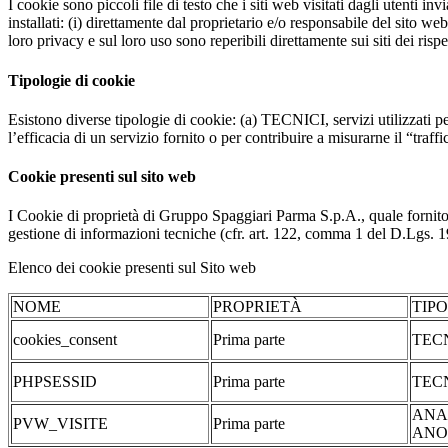
I cookie sono piccoli file di testo che i siti web visitati dagli utenti i
installati: (i) direttamente dal proprietario e/o responsabile del sito web 
loro privacy e sul loro uso sono reperibili direttamente sui siti dei rispet
Tipologie di cookie
Esistono diverse tipologie di cookie: (a) TECNICI, servizi utilizzati pe
l’efficacia di un servizio fornito o per contribuire a misurarne il “traffic
Cookie presenti sul sito web
I Cookie di proprietà di Gruppo Spaggiari Parma S.p.A., quale fornito
gestione di informazioni tecniche (cfr. art. 122, comma 1 del D.Lgs. 196/
Elenco dei cookie presenti sul Sito web
NOME
PROPRIETÀ
TIP
cookies_consent
Prima parte
TEC
PHPSESSID
Prima parte
TEC
ANA
PVW_VISITE
Prima parte
ANO