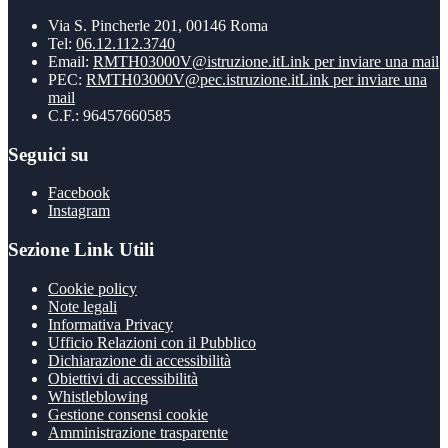
Via S. Pincherle 201, 00146 Roma
Tel:
06.12.112.3740
Email:
RMTH03000V@istruzione.it
Link per inviare una mail
PEC:
RMTH03000V@pec.istruzione.it
Link per inviare una
mail
C.F.: 96457660585
Seguici su
Facebook
Instagram
Sezione Link Utili
Cookie policy
Note legali
Informativa Privacy
Ufficio Relazioni con il Pubblico
Dichiarazione di accessibilità
Obiettivi di accessibilità
Whistleblowing
Gestione consensi cookie
Amministrazione trasparente