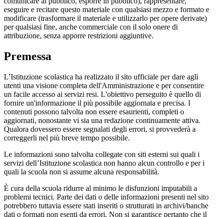
comunicare al pubblico, esporre in pubblico), rappresentare,
eseguire e recitare questo materiale con qualsiasi mezzo e formato e
modificare (trasformare il materiale e utilizzarlo per opere derivate)
per qualsiasi fine, anche commerciale con il solo onere di
attribuzione, senza apporre restrizioni aggiuntive.
Premessa
L’Istituzione scolastica ha realizzato il sito ufficiale per dare agli
utenti una visione completa dell'Amministrazione e per consentire
un facile accesso ai servizi resi. L'obiettivo perseguito è quello di
fornire un'informazione il più possibile aggiornata e precisa. I
contenuti possono talvolta non essere esaurienti, completi o
aggiornati, nonostante vi sia una redazione continuamente attiva.
Qualora dovessero essere segnalati degli errori, si provvederà a
correggerli nel più breve tempo possibile.
Le informazioni sono talvolta collegate con siti esterni sui quali i
servizi dell’Istituzione scolastica non hanno alcun controllo e per i
quali la scuola non si assume alcuna responsabilità.
È cura della scuola ridurre al minimo le disfunzioni imputabili a
problemi tecnici. Parte dei dati o delle informazioni presenti nel sito
potrebbero tuttavia essere stati inseriti o strutturati in archivi/banche
dati o formati non esenti da errori. Non si garantisce pertanto che il