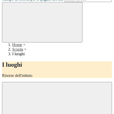
Home
>
Scuola
>
I luoghi
I luoghi
Risorse dell'istituto