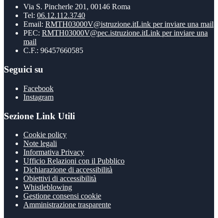
Via S. Pincherle 201, 00146 Roma
Tel:
06.12.112.3740
Email:
RMTH03000V@istruzione.it
Link per inviare una mail
PEC:
RMTH03000V@pec.istruzione.it
Link per inviare una
mail
C.F.: 96457660585
Seguici su
Facebook
Instagram
Sezione Link Utili
Cookie policy
Note legali
Informativa Privacy
Ufficio Relazioni con il Pubblico
Dichiarazione di accessibilità
Obiettivi di accessibilità
Whistleblowing
Gestione consensi cookie
Amministrazione trasparente