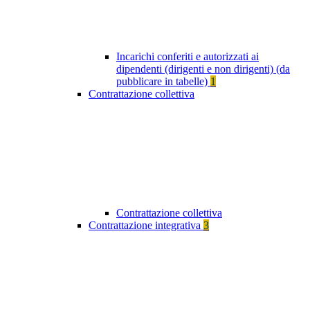
Incarichi conferiti e autorizzati ai
dipendenti (dirigenti e non dirigenti) (da
pubblicare in tabelle)
1
Contrattazione collettiva
Contrattazione collettiva
Contrattazione integrativa
3