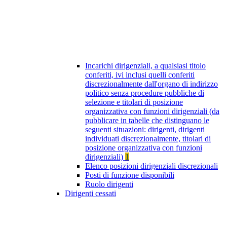
Incarichi dirigenziali, a qualsiasi titolo
conferiti, ivi inclusi quelli conferiti
discrezionalmente dall'organo di indirizzo
politico senza procedure pubbliche di
selezione e titolari di posizione
organizzativa con funzioni dirigenziali (da
pubblicare in tabelle che distinguano le
seguenti situazioni: dirigenti, dirigenti
individuati discrezionalmente, titolari di
posizione organizzativa con funzioni
dirigenziali)
1
Elenco posizioni dirigenziali discrezionali
Posti di funzione disponibili
Ruolo dirigenti
Dirigenti cessati