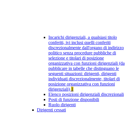
Incarichi dirigenziali, a qualsiasi titolo
conferiti, ivi inclusi quelli conferiti
discrezionalmente dall'organo di indirizzo
politico senza procedure pubbliche di
selezione e titolari di posizione
organizzativa con funzioni dirigenziali (da
pubblicare in tabelle che distinguano le
seguenti situazioni: dirigenti, dirigenti
individuati discrezionalmente, titolari di
posizione organizzativa con funzioni
dirigenziali)
1
Elenco posizioni dirigenziali discrezionali
Posti di funzione disponibili
Ruolo dirigenti
Dirigenti cessati