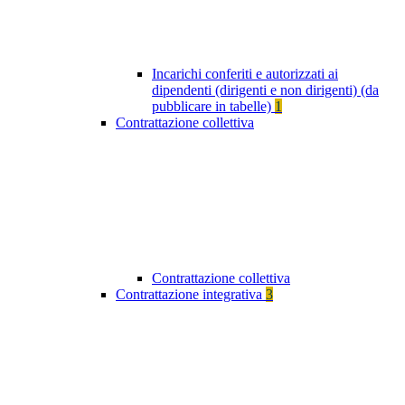
Incarichi conferiti e autorizzati ai
dipendenti (dirigenti e non dirigenti) (da
pubblicare in tabelle)
1
Contrattazione collettiva
Contrattazione collettiva
Contrattazione integrativa
3