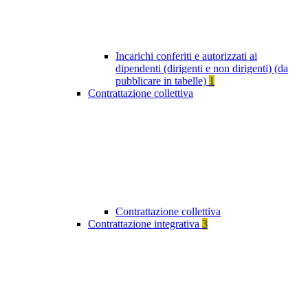
Incarichi conferiti e autorizzati ai
dipendenti (dirigenti e non dirigenti) (da
pubblicare in tabelle)
1
Contrattazione collettiva
Contrattazione collettiva
Contrattazione integrativa
3