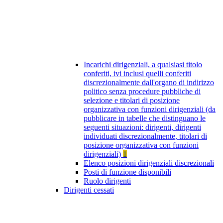
Incarichi dirigenziali, a qualsiasi titolo
conferiti, ivi inclusi quelli conferiti
discrezionalmente dall'organo di indirizzo
politico senza procedure pubbliche di
selezione e titolari di posizione
organizzativa con funzioni dirigenziali (da
pubblicare in tabelle che distinguano le
seguenti situazioni: dirigenti, dirigenti
individuati discrezionalmente, titolari di
posizione organizzativa con funzioni
dirigenziali)
1
Elenco posizioni dirigenziali discrezionali
Posti di funzione disponibili
Ruolo dirigenti
Dirigenti cessati