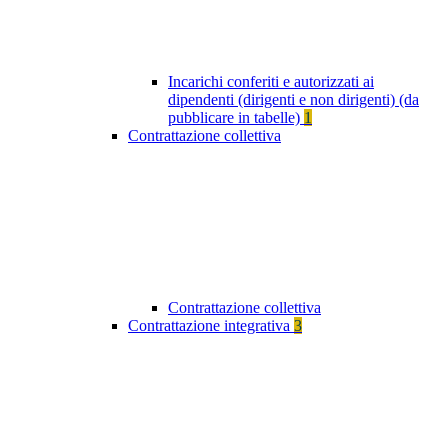
Incarichi conferiti e autorizzati ai
dipendenti (dirigenti e non dirigenti) (da
pubblicare in tabelle)
1
Contrattazione collettiva
Contrattazione collettiva
Contrattazione integrativa
3