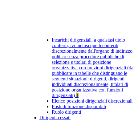
Incarichi dirigenziali, a qualsiasi titolo
conferiti, ivi inclusi quelli conferiti
discrezionalmente dall'organo di indirizzo
politico senza procedure pubbliche di
selezione e titolari di posizione
organizzativa con funzioni dirigenziali (da
pubblicare in tabelle che distinguano le
seguenti situazioni: dirigenti, dirigenti
individuati discrezionalmente, titolari di
posizione organizzativa con funzioni
dirigenziali)
1
Elenco posizioni dirigenziali discrezionali
Posti di funzione disponibili
Ruolo dirigenti
Dirigenti cessati