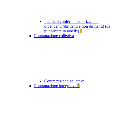
Incarichi conferiti e autorizzati ai
dipendenti (dirigenti e non dirigenti) (da
pubblicare in tabelle)
1
Contrattazione collettiva
Contrattazione collettiva
Contrattazione integrativa
3