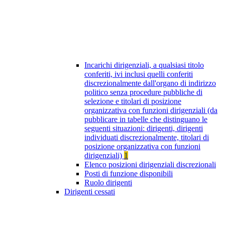
Incarichi dirigenziali, a qualsiasi titolo
conferiti, ivi inclusi quelli conferiti
discrezionalmente dall'organo di indirizzo
politico senza procedure pubbliche di
selezione e titolari di posizione
organizzativa con funzioni dirigenziali (da
pubblicare in tabelle che distinguano le
seguenti situazioni: dirigenti, dirigenti
individuati discrezionalmente, titolari di
posizione organizzativa con funzioni
dirigenziali)
1
Elenco posizioni dirigenziali discrezionali
Posti di funzione disponibili
Ruolo dirigenti
Dirigenti cessati