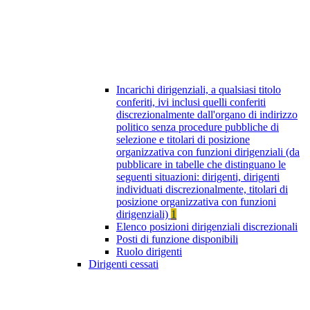
Incarichi dirigenziali, a qualsiasi titolo
conferiti, ivi inclusi quelli conferiti
discrezionalmente dall'organo di indirizzo
politico senza procedure pubbliche di
selezione e titolari di posizione
organizzativa con funzioni dirigenziali (da
pubblicare in tabelle che distinguano le
seguenti situazioni: dirigenti, dirigenti
individuati discrezionalmente, titolari di
posizione organizzativa con funzioni
dirigenziali)
1
Elenco posizioni dirigenziali discrezionali
Posti di funzione disponibili
Ruolo dirigenti
Dirigenti cessati