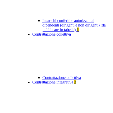
Incarichi conferiti e autorizzati ai
dipendenti (dirigenti e non dirigenti) (da
pubblicare in tabelle)
1
Contrattazione collettiva
Contrattazione collettiva
Contrattazione integrativa
3