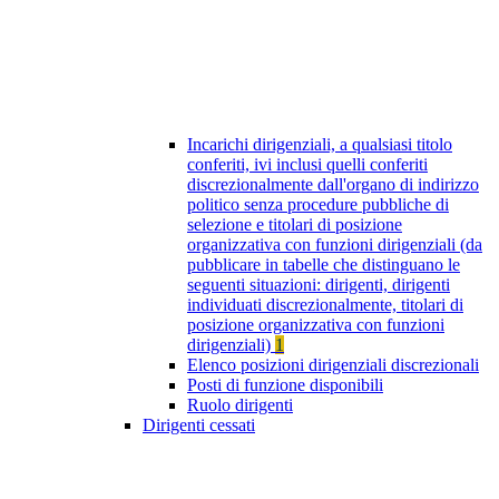
Incarichi dirigenziali, a qualsiasi titolo
conferiti, ivi inclusi quelli conferiti
discrezionalmente dall'organo di indirizzo
politico senza procedure pubbliche di
selezione e titolari di posizione
organizzativa con funzioni dirigenziali (da
pubblicare in tabelle che distinguano le
seguenti situazioni: dirigenti, dirigenti
individuati discrezionalmente, titolari di
posizione organizzativa con funzioni
dirigenziali)
1
Elenco posizioni dirigenziali discrezionali
Posti di funzione disponibili
Ruolo dirigenti
Dirigenti cessati