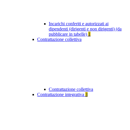
Incarichi conferiti e autorizzati ai
dipendenti (dirigenti e non dirigenti) (da
pubblicare in tabelle)
1
Contrattazione collettiva
Contrattazione collettiva
Contrattazione integrativa
3