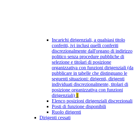
Incarichi dirigenziali, a qualsiasi titolo
conferiti, ivi inclusi quelli conferiti
discrezionalmente dall'organo di indirizzo
politico senza procedure pubbliche di
selezione e titolari di posizione
organizzativa con funzioni dirigenziali (da
pubblicare in tabelle che distinguano le
seguenti situazioni: dirigenti, dirigenti
individuati discrezionalmente, titolari di
posizione organizzativa con funzioni
dirigenziali)
1
Elenco posizioni dirigenziali discrezionali
Posti di funzione disponibili
Ruolo dirigenti
Dirigenti cessati