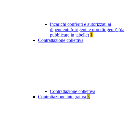
Incarichi conferiti e autorizzati ai
dipendenti (dirigenti e non dirigenti) (da
pubblicare in tabelle)
1
Contrattazione collettiva
Contrattazione collettiva
Contrattazione integrativa
3