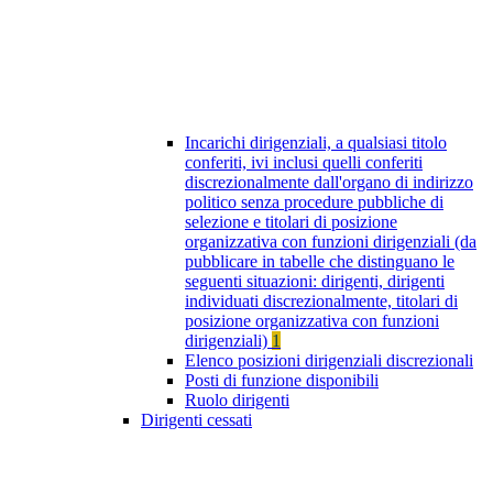
Incarichi dirigenziali, a qualsiasi titolo
conferiti, ivi inclusi quelli conferiti
discrezionalmente dall'organo di indirizzo
politico senza procedure pubbliche di
selezione e titolari di posizione
organizzativa con funzioni dirigenziali (da
pubblicare in tabelle che distinguano le
seguenti situazioni: dirigenti, dirigenti
individuati discrezionalmente, titolari di
posizione organizzativa con funzioni
dirigenziali)
1
Elenco posizioni dirigenziali discrezionali
Posti di funzione disponibili
Ruolo dirigenti
Dirigenti cessati