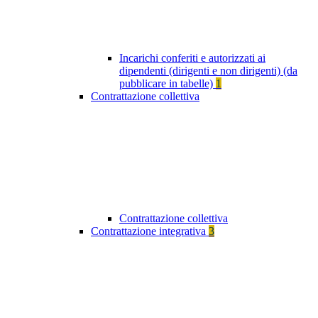
Incarichi conferiti e autorizzati ai
dipendenti (dirigenti e non dirigenti) (da
pubblicare in tabelle)
1
Contrattazione collettiva
Contrattazione collettiva
Contrattazione integrativa
3