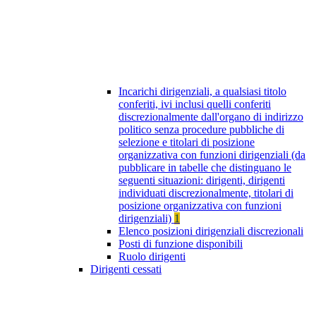
Incarichi dirigenziali, a qualsiasi titolo
conferiti, ivi inclusi quelli conferiti
discrezionalmente dall'organo di indirizzo
politico senza procedure pubbliche di
selezione e titolari di posizione
organizzativa con funzioni dirigenziali (da
pubblicare in tabelle che distinguano le
seguenti situazioni: dirigenti, dirigenti
individuati discrezionalmente, titolari di
posizione organizzativa con funzioni
dirigenziali)
1
Elenco posizioni dirigenziali discrezionali
Posti di funzione disponibili
Ruolo dirigenti
Dirigenti cessati