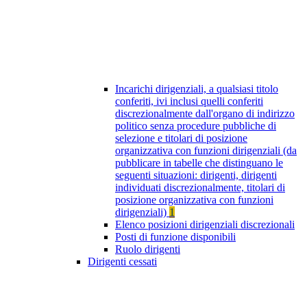
Incarichi dirigenziali, a qualsiasi titolo
conferiti, ivi inclusi quelli conferiti
discrezionalmente dall'organo di indirizzo
politico senza procedure pubbliche di
selezione e titolari di posizione
organizzativa con funzioni dirigenziali (da
pubblicare in tabelle che distinguano le
seguenti situazioni: dirigenti, dirigenti
individuati discrezionalmente, titolari di
posizione organizzativa con funzioni
dirigenziali)
1
Elenco posizioni dirigenziali discrezionali
Posti di funzione disponibili
Ruolo dirigenti
Dirigenti cessati