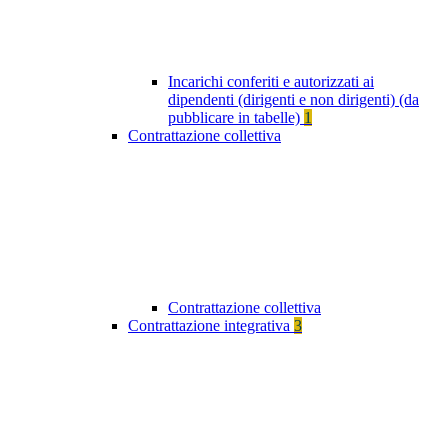
Incarichi conferiti e autorizzati ai
dipendenti (dirigenti e non dirigenti) (da
pubblicare in tabelle)
1
Contrattazione collettiva
Contrattazione collettiva
Contrattazione integrativa
3