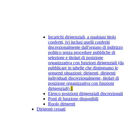
Incarichi dirigenziali, a qualsiasi titolo
conferiti, ivi inclusi quelli conferiti
discrezionalmente dall'organo di indirizzo
politico senza procedure pubbliche di
selezione e titolari di posizione
organizzativa con funzioni dirigenziali (da
pubblicare in tabelle che distinguano le
seguenti situazioni: dirigenti, dirigenti
individuati discrezionalmente, titolari di
posizione organizzativa con funzioni
dirigenziali)
1
Elenco posizioni dirigenziali discrezionali
Posti di funzione disponibili
Ruolo dirigenti
Dirigenti cessati