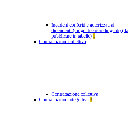
Incarichi conferiti e autorizzati ai
dipendenti (dirigenti e non dirigenti) (da
pubblicare in tabelle)
1
Contrattazione collettiva
Contrattazione collettiva
Contrattazione integrativa
3