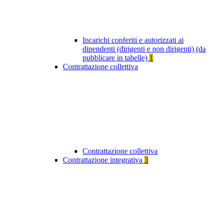
Incarichi conferiti e autorizzati ai
dipendenti (dirigenti e non dirigenti) (da
pubblicare in tabelle)
1
Contrattazione collettiva
Contrattazione collettiva
Contrattazione integrativa
3