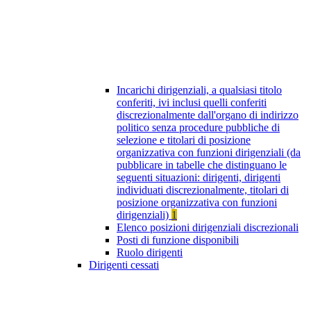
Incarichi dirigenziali, a qualsiasi titolo
conferiti, ivi inclusi quelli conferiti
discrezionalmente dall'organo di indirizzo
politico senza procedure pubbliche di
selezione e titolari di posizione
organizzativa con funzioni dirigenziali (da
pubblicare in tabelle che distinguano le
seguenti situazioni: dirigenti, dirigenti
individuati discrezionalmente, titolari di
posizione organizzativa con funzioni
dirigenziali)
1
Elenco posizioni dirigenziali discrezionali
Posti di funzione disponibili
Ruolo dirigenti
Dirigenti cessati