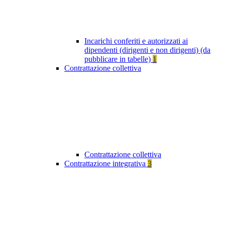
Incarichi conferiti e autorizzati ai
dipendenti (dirigenti e non dirigenti) (da
pubblicare in tabelle)
1
Contrattazione collettiva
Contrattazione collettiva
Contrattazione integrativa
3