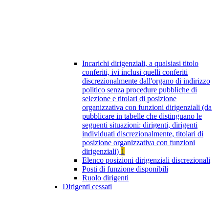
Incarichi dirigenziali, a qualsiasi titolo
conferiti, ivi inclusi quelli conferiti
discrezionalmente dall'organo di indirizzo
politico senza procedure pubbliche di
selezione e titolari di posizione
organizzativa con funzioni dirigenziali (da
pubblicare in tabelle che distinguano le
seguenti situazioni: dirigenti, dirigenti
individuati discrezionalmente, titolari di
posizione organizzativa con funzioni
dirigenziali)
1
Elenco posizioni dirigenziali discrezionali
Posti di funzione disponibili
Ruolo dirigenti
Dirigenti cessati