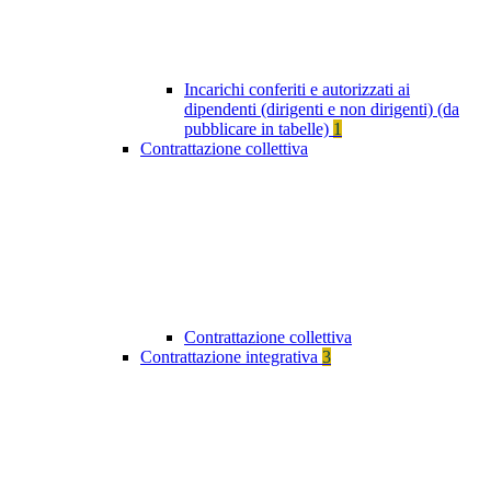
Incarichi conferiti e autorizzati ai
dipendenti (dirigenti e non dirigenti) (da
pubblicare in tabelle)
1
Contrattazione collettiva
Contrattazione collettiva
Contrattazione integrativa
3