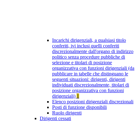
Incarichi dirigenziali, a qualsiasi titolo
conferiti, ivi inclusi quelli conferiti
discrezionalmente dall'organo di indirizzo
politico senza procedure pubbliche di
selezione e titolari di posizione
organizzativa con funzioni dirigenziali (da
pubblicare in tabelle che distinguano le
seguenti situazioni: dirigenti, dirigenti
individuati discrezionalmente, titolari di
posizione organizzativa con funzioni
dirigenziali)
1
Elenco posizioni dirigenziali discrezionali
Posti di funzione disponibili
Ruolo dirigenti
Dirigenti cessati