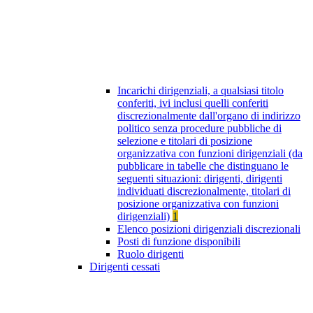
Incarichi dirigenziali, a qualsiasi titolo
conferiti, ivi inclusi quelli conferiti
discrezionalmente dall'organo di indirizzo
politico senza procedure pubbliche di
selezione e titolari di posizione
organizzativa con funzioni dirigenziali (da
pubblicare in tabelle che distinguano le
seguenti situazioni: dirigenti, dirigenti
individuati discrezionalmente, titolari di
posizione organizzativa con funzioni
dirigenziali)
1
Elenco posizioni dirigenziali discrezionali
Posti di funzione disponibili
Ruolo dirigenti
Dirigenti cessati