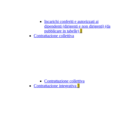
Incarichi conferiti e autorizzati ai
dipendenti (dirigenti e non dirigenti) (da
pubblicare in tabelle)
1
Contrattazione collettiva
Contrattazione collettiva
Contrattazione integrativa
3