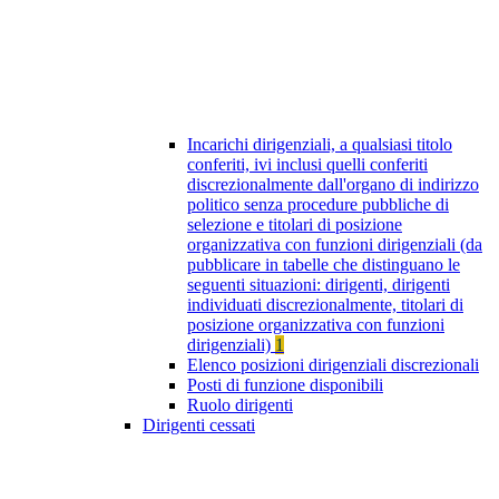
Incarichi dirigenziali, a qualsiasi titolo
conferiti, ivi inclusi quelli conferiti
discrezionalmente dall'organo di indirizzo
politico senza procedure pubbliche di
selezione e titolari di posizione
organizzativa con funzioni dirigenziali (da
pubblicare in tabelle che distinguano le
seguenti situazioni: dirigenti, dirigenti
individuati discrezionalmente, titolari di
posizione organizzativa con funzioni
dirigenziali)
1
Elenco posizioni dirigenziali discrezionali
Posti di funzione disponibili
Ruolo dirigenti
Dirigenti cessati