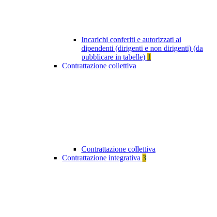
Incarichi conferiti e autorizzati ai
dipendenti (dirigenti e non dirigenti) (da
pubblicare in tabelle)
1
Contrattazione collettiva
Contrattazione collettiva
Contrattazione integrativa
3