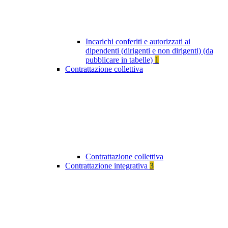
Incarichi conferiti e autorizzati ai
dipendenti (dirigenti e non dirigenti) (da
pubblicare in tabelle)
1
Contrattazione collettiva
Contrattazione collettiva
Contrattazione integrativa
3