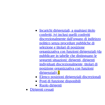
Incarichi dirigenziali, a qualsiasi titolo
conferiti, ivi inclusi quelli conferiti
discrezionalmente dall'organo di indirizzo
politico senza procedure pubbliche di
selezione e titolari di posizione
organizzativa con funzioni dirigenziali (da
pubblicare in tabelle che distinguano le
seguenti situazioni: dirigenti, dirigenti
individuati discrezionalmente, titolari di
posizione organizzativa con funzioni
dirigenziali)
1
Elenco posizioni dirigenziali discrezionali
Posti di funzione disponibili
Ruolo dirigenti
Dirigenti cessati