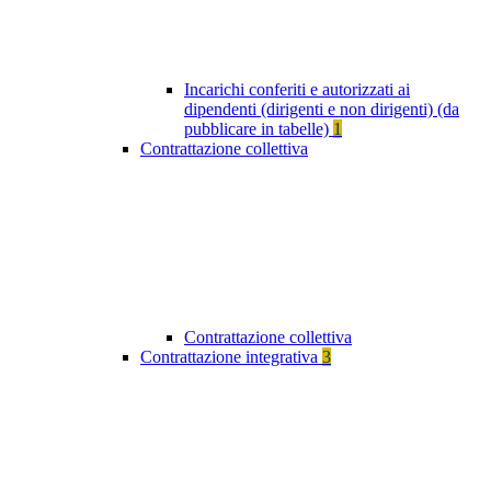
Incarichi conferiti e autorizzati ai
dipendenti (dirigenti e non dirigenti) (da
pubblicare in tabelle)
1
Contrattazione collettiva
Contrattazione collettiva
Contrattazione integrativa
3