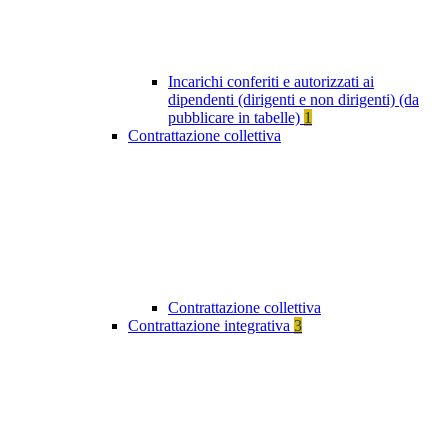
Incarichi conferiti e autorizzati ai
dipendenti (dirigenti e non dirigenti) (da
pubblicare in tabelle)
1
Contrattazione collettiva
Contrattazione collettiva
Contrattazione integrativa
3