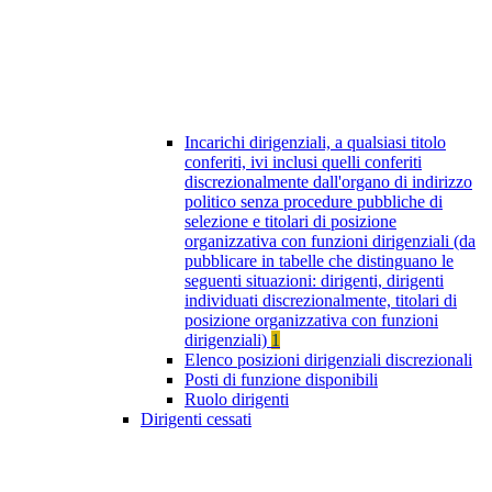
Incarichi dirigenziali, a qualsiasi titolo
conferiti, ivi inclusi quelli conferiti
discrezionalmente dall'organo di indirizzo
politico senza procedure pubbliche di
selezione e titolari di posizione
organizzativa con funzioni dirigenziali (da
pubblicare in tabelle che distinguano le
seguenti situazioni: dirigenti, dirigenti
individuati discrezionalmente, titolari di
posizione organizzativa con funzioni
dirigenziali)
1
Elenco posizioni dirigenziali discrezionali
Posti di funzione disponibili
Ruolo dirigenti
Dirigenti cessati