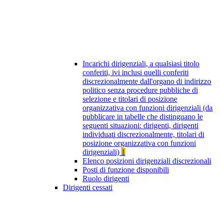
Incarichi dirigenziali, a qualsiasi titolo
conferiti, ivi inclusi quelli conferiti
discrezionalmente dall'organo di indirizzo
politico senza procedure pubbliche di
selezione e titolari di posizione
organizzativa con funzioni dirigenziali (da
pubblicare in tabelle che distinguano le
seguenti situazioni: dirigenti, dirigenti
individuati discrezionalmente, titolari di
posizione organizzativa con funzioni
dirigenziali)
1
Elenco posizioni dirigenziali discrezionali
Posti di funzione disponibili
Ruolo dirigenti
Dirigenti cessati