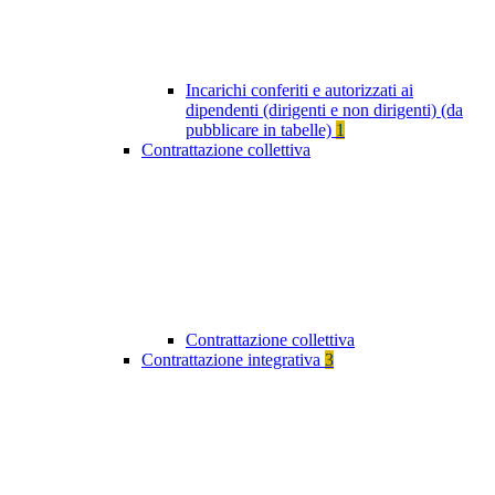
Incarichi conferiti e autorizzati ai
dipendenti (dirigenti e non dirigenti) (da
pubblicare in tabelle)
1
Contrattazione collettiva
Contrattazione collettiva
Contrattazione integrativa
3