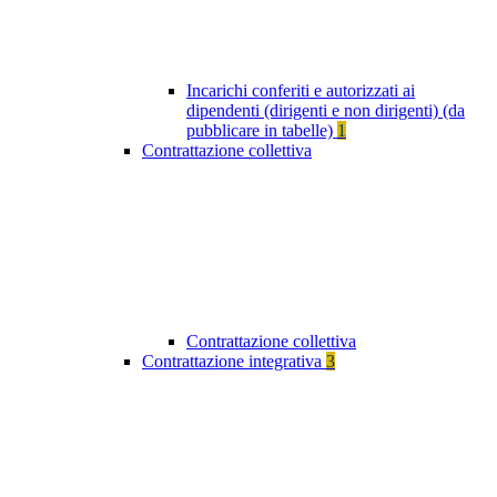
Incarichi conferiti e autorizzati ai
dipendenti (dirigenti e non dirigenti) (da
pubblicare in tabelle)
1
Contrattazione collettiva
Contrattazione collettiva
Contrattazione integrativa
3