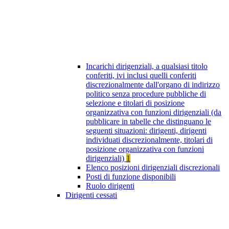
Incarichi dirigenziali, a qualsiasi titolo
conferiti, ivi inclusi quelli conferiti
discrezionalmente dall'organo di indirizzo
politico senza procedure pubbliche di
selezione e titolari di posizione
organizzativa con funzioni dirigenziali (da
pubblicare in tabelle che distinguano le
seguenti situazioni: dirigenti, dirigenti
individuati discrezionalmente, titolari di
posizione organizzativa con funzioni
dirigenziali)
1
Elenco posizioni dirigenziali discrezionali
Posti di funzione disponibili
Ruolo dirigenti
Dirigenti cessati