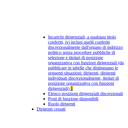
Incarichi dirigenziali, a qualsiasi titolo
conferiti, ivi inclusi quelli conferiti
discrezionalmente dall'organo di indirizzo
politico senza procedure pubbliche di
selezione e titolari di posizione
organizzativa con funzioni dirigenziali (da
pubblicare in tabelle che distinguano le
seguenti situazioni: dirigenti, dirigenti
individuati discrezionalmente, titolari di
posizione organizzativa con funzioni
dirigenziali)
1
Elenco posizioni dirigenziali discrezionali
Posti di funzione disponibili
Ruolo dirigenti
Dirigenti cessati