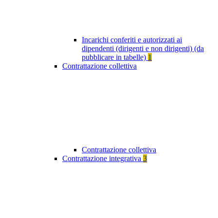
Incarichi conferiti e autorizzati ai
dipendenti (dirigenti e non dirigenti) (da
pubblicare in tabelle)
1
Contrattazione collettiva
Contrattazione collettiva
Contrattazione integrativa
3