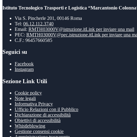
Istituto Tecnologico Trasporti e Logistica “Marcantonio Colonna
Via S. Pincherle 201, 00146 Roma
Tel:
06.12.112.3740
Email:
RMTH03000V@istruzione.it
Link per inviare una mail
PEC:
RMTH03000V@pec.istruzione.it
Link per inviare una ma
C.F.: 96457660585
Seguici su
Facebook
Instagram
Sezione Link Utili
Cookie policy
Note legali
Informativa Privacy
Ufficio Relazioni con il Pubblico
Dichiarazione di accessibilità
Obiettivi di accessibilità
Whistleblowing
Gestione consensi cookie
Amministrazione trasparente