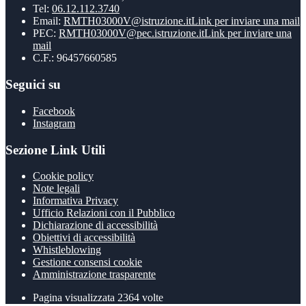
Tel:
06.12.112.3740
Email:
RMTH03000V@istruzione.it
Link per inviare una mail
PEC:
RMTH03000V@pec.istruzione.it
Link per inviare una
mail
C.F.: 96457660585
Seguici su
Facebook
Instagram
Sezione Link Utili
Cookie policy
Note legali
Informativa Privacy
Ufficio Relazioni con il Pubblico
Dichiarazione di accessibilità
Obiettivi di accessibilità
Whistleblowing
Gestione consensi cookie
Amministrazione trasparente
Pagina visualizzata
2364
volte