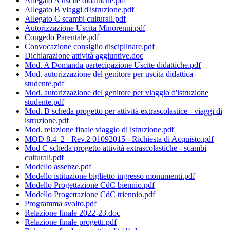
Allegato A uscite didattiche.pdf
Allegato B viaggi d'istruzione.pdf
Allegato C scambi culturali.pdf
Autorizzazione Uscita Minorenni.pdf
Congedo Parentale.pdf
Convocazione consiglio disciplinare.pdf
Dichiarazione attività aggiuntive.doc
Mod. A Domanda partecipazione Uscite didattiche.pdf
Mod. autorizzazione del genitore per uscita didattica
studente.pdf
Mod. autorizzazione del genitore per viaggio d'istruzione
studente.pdf
Mod. B scheda progetto per attività extrascolastice - viaggi di
istruzione.pdf
Mod. relazione finale viaggio di istruzione.pdf
MOD 8.4_2 - Rev.2 01092015 - Richiesta di Acquisto.pdf
Mod C scheda progetto attività extrascolastiche - scambi
culturali.pdf
Modello assenze.pdf
Modello istituzione biglietto ingresso monumenti.pdf
Modello Progettazione CdC biennio.pdf
Modello Progettazione CdC triennio.pdf
Programma svolto.pdf
Relazione finale 2022-23.doc
Relazione finale progetti.pdf