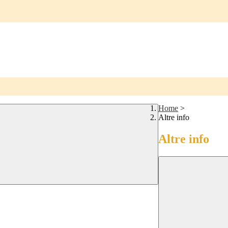
Home
>
Altre info
Altre info