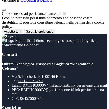
visionare la
COOKIE POLICY
.
Cookie necessari per il funzionamento
I cookie necessari per il funzionamento non possono essere
disabilitati. È possibile consultare l'elenco nella pagina della cookie
policy.
Accetta tutti
Salva le preferenze
Istituto Tecnologico Trasporti e Logistica
“Marcantonio Colonna”
Contatti
Istituto Tecnologico Trasporti e Logistica “Marcantonio
Colonna”
Via S. Pincherle 201, 00146 Roma
Tel:
06.12.112.3740
Email:
RMTH03000V@istruzione.it
Link per inviare una mail
PEC:
RMTH03000V@pec.istruzione.it
Link per inviare una
mail
C.F.: 96457660585
Seguici su