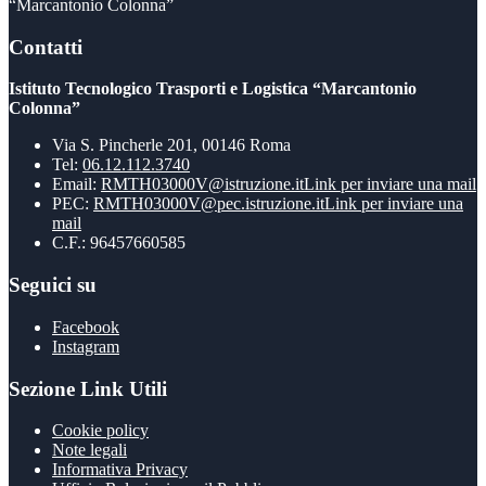
“Marcantonio Colonna”
Contatti
Istituto Tecnologico Trasporti e Logistica “Marcantonio
Colonna”
Via S. Pincherle 201, 00146 Roma
Tel:
06.12.112.3740
Email:
RMTH03000V@istruzione.it
Link per inviare una mail
PEC:
RMTH03000V@pec.istruzione.it
Link per inviare una
mail
C.F.: 96457660585
Seguici su
Facebook
Instagram
Sezione Link Utili
Cookie policy
Note legali
Informativa Privacy