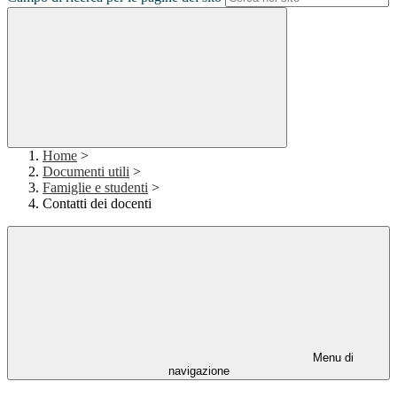
Home
>
Documenti utili
>
Famiglie e studenti
>
Contatti dei docenti
Menu di
navigazione