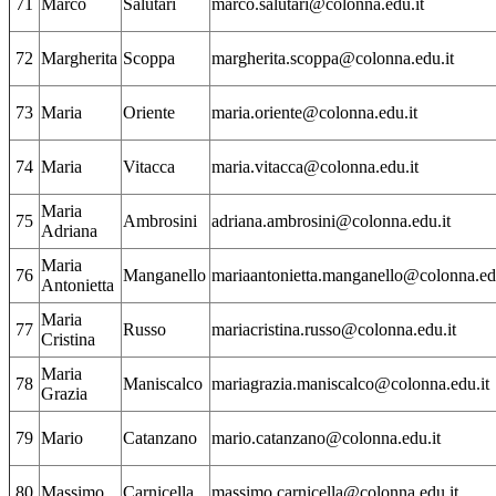
71
Marco
Salutari
marco.salutari@colonna.edu.it
72
Margherita
Scoppa
margherita.scoppa@colonna.edu.it
73
Maria
Oriente
maria.oriente@colonna.edu.it
74
Maria
Vitacca
maria.vitacca@colonna.edu.it
Maria
75
Ambrosini
adriana.ambrosini@colonna.edu.it
Adriana
Maria
76
Manganello
mariaantonietta.manganello@colonna.edu
Antonietta
Maria
77
Russo
mariacristina.russo@colonna.edu.it
Cristina
Maria
78
Maniscalco
mariagrazia.maniscalco@colonna.edu.it
Grazia
79
Mario
Catanzano
mario.catanzano@colonna.edu.it
80
Massimo
Carnicella
massimo.carnicella@colonna.edu.it