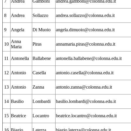
7
Andrea
Gamboni
andrea.gamboni@colonna.edu.it
8
Andrea
Sollazzo
andrea.sollazzo@colonna.edu.it
9
Angela
Di Muoio
angela.dimuoio@colonna.edu.it
Anna
10
Piras
annamaria.piras@colonna.edu.it
Maria
11
Antonella
Ballabene
antonella.ballabene@colonna.edu.it
12
Antonio
Casella
antonio.casella@colonna.edu.it
13
Antonio
Zanna
antonio.zanna@colonna.edu.it
14
Basilio
Lombardi
basilio.lombardi@colonna.edu.it
15
Beatrice
Locantro
beatrice.locantro@colonna.edu.it
16
Biagio
Laterza
biagio.laterza@colonna.edu.it