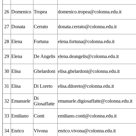
26
Domenico
Tropea
domenico.tropea@colonna.edu.it
27
Donata
Cerrato
donata.cerrato@colonna.edu.it
28
Elena
Fortuna
elena.fortuna@colonna.edu.it
29
Elena
De Angelis
elena.deangelis@colonna.edu.it
30
Elisa
Ghelardoni
elisa.ghelardoni@colonna.edu.it
31
Elisa
Di Loreto
elisa.diloreto@colonna.edu.it
Di
32
Emanuele
emanuele.digiosaffatte@colonna.edu.it
Giosaffatte
33
Emiliano
Conti
emiliano.conti@colonna.edu.it
34
Enrico
Vivona
enrico.vivona@colonna.edu.it