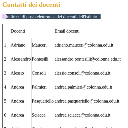
Contatti dei docenti
Indirizzi di posta elettronica dei docenti dell'Istituto
Docenti
Email docenti
1
Adriano
Mauceri
adriano.mauceri@colonna.edu.it
2
Alessandro
Pontesilli
alessandro.pontesilli@colonna.edu.it
3
Alessio
Consoli
alessio.consoli@colonna.edu.it
4
Andrea
Palmieri
andrea.palmieri@colonna.edu.it
5
Andrea
Pasquariello
andrea.pasquariello@colonna.edu.it
6
Andrea
Sciacca
andrea.sciacca@colonna.edu.it