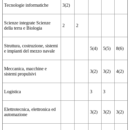
Tecnologie informatiche
3(2)
Scienze integrate Scienze
2
2
della terra e Biologia
Struttura, costruzione, sistemi
5(4)
5(5)
8(6)
e impianti del mezzo navale
Meccanica, macchine e
3(2)
3(2)
4(2)
sistemi propulsivi
Logistica
3
3
Elettrotecnica, elettronica ed
3(2)
3(2)
3(2)
automazione