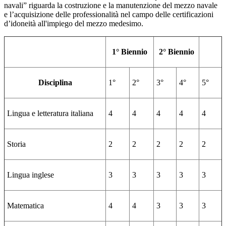
navali” riguarda la costruzione e la manutenzione del mezzo navale
e l’acquisizione delle professionalità nel campo delle certificazioni
d’idoneità all'impiego del mezzo medesimo.
1° Biennio
2° Biennio
Disciplina
1°
2°
3°
4°
5°
Lingua e letteratura italiana
4
4
4
4
4
Storia
2
2
2
2
2
Lingua inglese
3
3
3
3
3
Matematica
4
4
3
3
3